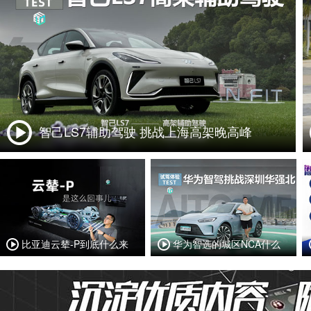
智己LS7辅助驾驶 挑战上海高架晚高峰
比亚迪云辇-P到底什么来
华为智选的城区NCA什么
头？
样？