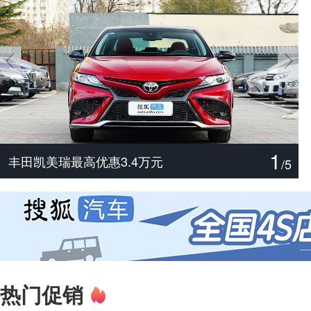
1
尊界V800/V680实力分析
主打配置诚意 解读腾势Z9S
丰田汉兰达最高优惠3万元
捷豹XFL最高优惠19.48万元
宝马X3最高优惠3万元
丰田凯美瑞最高优惠3.4万元
/
5
热门促销